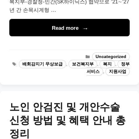
복지부-경찰청-민간(SK하이닉스) 협약으로 ’21∼’27
년 간 손목시계형 …
Read more
Categories
Uncategorized
Tags
배회감지기 무상보급
,
보건복지부
,
복지
,
정부
서비스
,
지원사업
노인 안검진 및 개안수술
신청 방법 및 혜택 안내 총
정리