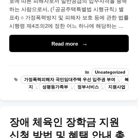
호에 따른 피해자로서 일반공급의 입주자격을 충족
하는 사람으로서, (｢공공주택특별법 시행규칙｣ 별
표4) ○ 가정폭력방지 및 피해자 보호 등에 관한 법률
시행령 제4조의2에 정한 어느 하나에 해당하는 …
Read more
Categories
Uncategorized
Tags
가정폭력피해자 국민임대주택 우선 입주권 부여
,
복
지
,
성평등가족부
,
정부서비스
,
지원사업
장애 체육인 장학금 지원
신청 방법 및 혜택 안내 총