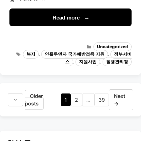
Read more
Categories
Uncategorized
Tags
복지
,
인플루엔자 국가예방접종 지원
,
정부서비
스
,
지원사업
,
질병관리청
Older
Next
Page
Page
Page
1
2
…
39
posts
→