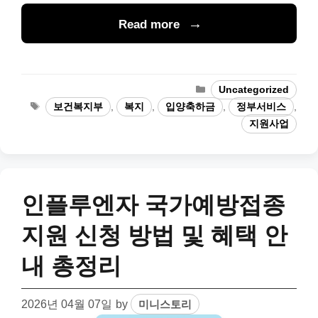
Read more
Categories
Uncategorized
Tags
보건복지부
,
복지
,
입양축하금
,
정부서비스
,
지원사업
인플루엔자 국가예방접종
지원 신청 방법 및 혜택 안
내 총정리
2026년 04월 07일
by
미니스토리