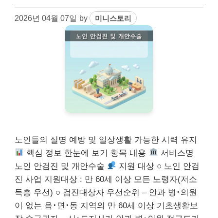
2026년 04월 07일
by
미니스토리
노인들의 실명 예방 및 일상생활 가능한 시력 유지
핵심 정보 한눈에 보기 항목 내용
서비스명
노인 안검진 및 개안수술
지원 대상 ○ 노인 안검
진 사업 지원대상 : 만 60세 이상 모든 노령자(저소
득층 우선) ○ 검진대상자 우선순위 – 안과 병･의원
이 없는 읍･면･동 지역의 만 60세 이상 기초생활보