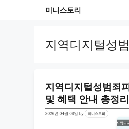
Skip
미니스토리
to
content
지역디지털성
지역디지털성범죄피
및 혜택 안내 총정리
2026년 04월 08일
by
미니스토리