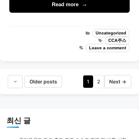
Read more
Categories
Uncategorized
Tags
CCA주스
Leave a comment
Page
Page
Older posts
1
2
Next
→
최신 글