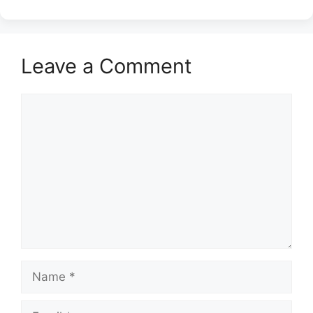
Leave a Comment
Comment
Name
Email