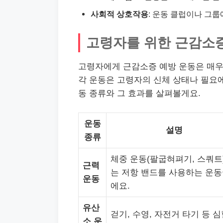
사회적 상호작용
: 운동 클럽이나 그
고령자를 위한 근감소증
고령자에게 근감소증 예방 운동은 매우 
각 운동은 고령자의 신체 상태나 필요에
동 종류와 그 효과를 살펴볼게요.
운동
설명
종류
체중 운동(팔굽혀펴기, 스쿼트
근력
는 저항 밴드를 사용하는 운
운동
에요.
유산
걷기, 수영, 자전거 타기 등 
소 운