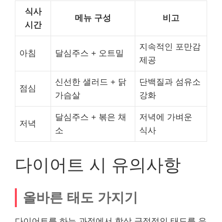
식사
메뉴 구성
비고
시간
지속적인 포만감
아침
달심주스 + 오트밀
제공
신선한 샐러드 + 닭
단백질과 섬유소
점심
가슴살
강화
달심주스 + 볶은 채
저녁에 가벼운
저녁
소
식사
다이어트 시 유의사항
올바른 태도 가지기
다이어트를 하는 과정에서 항상 긍정적인 태도를 유