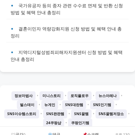
국가유공자 등의 종자 관련 수수료 면제 및 반환 신청
방법 및 혜택 안내 총정리
결혼이민자 역량강화지원 신청 방법 및 혜택 안내 총
정리
지역디지털성범죄피해자지원센터 신청 방법 및 혜택
안내 총정리
•
•
•
•
정보마법사
미니스토리
로직플로우
뉴스아레나
•
•
•
•
벌스데이
뉴게인
SNS대란템
SNS인기템
•
•
•
•
SNS이슈템스토리
SNS완판템
SNS꿀템
SNS꿀템저장소
•
24쿠팡샵
쿠팡인기템
©
2026
Chatgtmini 프로젝트
공감
댓글
스크랩
0
조회 130