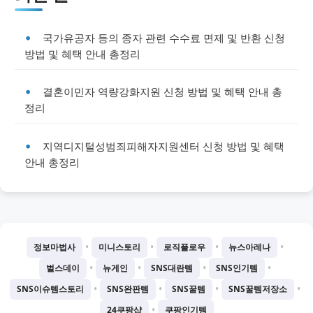
국가유공자 등의 종자 관련 수수료 면제 및 반환 신청
방법 및 혜택 안내 총정리
결혼이민자 역량강화지원 신청 방법 및 혜택 안내 총
정리
지역디지털성범죄피해자지원센터 신청 방법 및 혜택
안내 총정리
•
•
•
•
정보마법사
미니스토리
로직플로우
뉴스아레나
•
•
•
•
벌스데이
뉴게인
SNS대란템
SNS인기템
•
•
•
•
SNS이슈템스토리
SNS완판템
SNS꿀템
SNS꿀템저장소
•
24쿠팡샵
쿠팡인기템