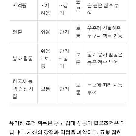
높
자격증
~ 어
~ 장
은 높은 점수 부
음
려움
기
여
보
꾸준히 헌혈하면
헌혈
쉬움
단기
통
누구나 획득 가능
쉬움
단기
보
장기 봉사 활동은
봉사 활동
~ 보
~ 장
통
높은 점수 부여
통
기
한국사 능
보
등급에 따라 차등
력 검정 시
보통
단기
통
부여
험
유리한 조건 획득은 공군 입대 성공의 필요조건은 아
닙니다. 자신의 강점과 약점을 파악하고, 균형 잡힌