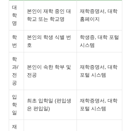
대
본인이 재학 중인 대
재학증명서, 대학
학
학교 또는 학교명
홈페이지
명
학
본인의 학생 식별 번
학생증, 대학 포털
번
호
시스템
학
과/
본인이 속한 학부 및
재학증명서, 대학
전
전공
포털 시스템
공
입
최초 입학일 (편입생
재학증명서, 대학
학
은 편입일)
포털 시스템
일
재