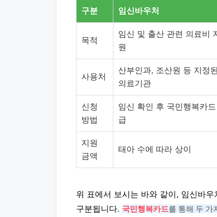
구분
임신바우처
임신 및 출산 관련 의료비 
목적
원
산부인과, 조산원 등 지정
사용처
의료기관
신청
임신 확인 후 국민행복카드
방법
급
지원
태아 수에 따라 상이
금액
위 표에서 보시는 바와 같이, 임신바
구분됩니다.
국민행복카드
를 통해 두 가