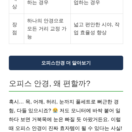
하는 경우
업하는 경우
상
하나의 안경으로
장
넓고 편안한 시야, 작
모든 거리 교정 가
점
업 효율성 향상
능
오피스안경 더 알아보기
오피스 안경, 왜 편할까?
혹시… 목, 어깨, 허리, 눈까지 풀세트로 뻐근한 경
험, 다들 있으시죠?
저도 모니터에 바싹 붙어 일
하다 보면 거북목에 눈은 빠질 듯 아팠거든요. 이럴
때 오피스 안경이 진짜 효자템이 될 수 있다는 사실!