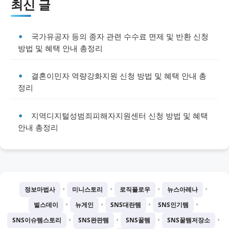
최신 글
국가유공자 등의 종자 관련 수수료 면제 및 반환 신청
방법 및 혜택 안내 총정리
결혼이민자 역량강화지원 신청 방법 및 혜택 안내 총
정리
지역디지털성범죄피해자지원센터 신청 방법 및 혜택
안내 총정리
•
•
•
•
정보마법사
미니스토리
로직플로우
뉴스아레나
•
•
•
•
벌스데이
뉴게인
SNS대란템
SNS인기템
•
•
•
•
SNS이슈템스토리
SNS완판템
SNS꿀템
SNS꿀템저장소