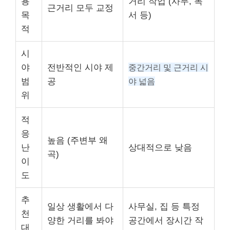
용
거리 작업 (사무, 독
근거리 모두 교정
목
서 등)
적
시
야
전반적인 시야 제
중간거리 및 근거리 시
범
공
야 넓음
위
적
응
높음 (주변부 왜
난
상대적으로 낮음
곡)
이
도
추
일상 생활에서 다
사무실, 집 등 특정
천
양한 거리를 봐야
공간에서 장시간 작
대