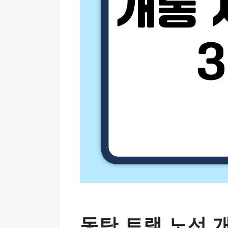
동탄 트램 노선 