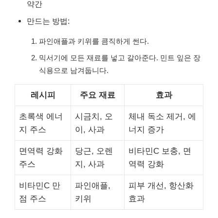
약간
만드는 방법:
파인애플과 키위를 큼직하게 썬다.
믹서기에 모든 재료를 넣고 갈아준다. 민트 잎은 장
식용으로 남겨둡니다.
레시피
주요 재료
효과
초록색 에너
시금치, 오
체내 독소 제거, 에
지 주스
이, 사과
너지 증가
면역력 강화
당근, 오렌
비타민C 보충, 면
주스
지, 사과
역력 강화
비타민C 만
파인애플,
피부 개선, 항산화
점 주스
키위
효과