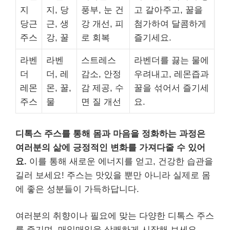
지
지, 당
풍부, 눈 건
고 갈아주고, 꿀을
당근
근, 생
강 개선, 피
첨가하여 달콤하게
주스
강, 꿀
로 회복
즐기세요.
라벤
라벤
스트레스
라벤더를 끓는 물에
더
더, 레
감소, 안정
우려내고, 레몬즙과
레몬
몬, 꿀,
감 제공, 수
꿀을 섞어서 즐기세
주스
물
면 질 개선
요.
디톡스 주스를 통해 몸과 마음을 정화하는 과정은
여러분의 삶에 긍정적인 변화를 가져다줄 수 있어
요.
이를 통해 새로운 에너지를 얻고, 건강한 습관을
길러 보세요! 주스는 맛있을 뿐만 아니라 실제로 몸
에 좋은 성분들이 가득하답니다.
여러분의 취향이나 필요에 맞는 다양한 디톡스 주스
를 즐기며, 매일매일을 상쾌하게 시작해 보세요.