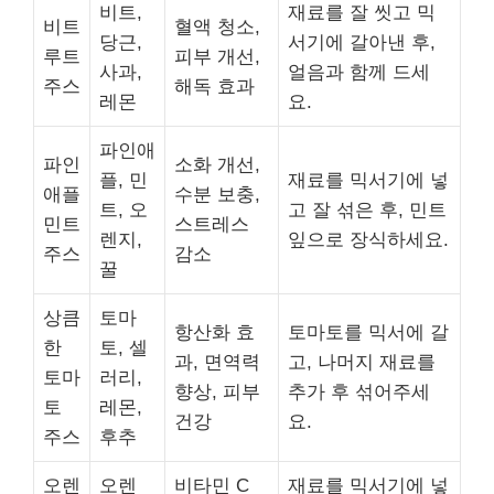
비트,
재료를 잘 씻고 믹
비트
혈액 청소,
당근,
서기에 갈아낸 후,
루트
피부 개선,
사과,
얼음과 함께 드세
주스
해독 효과
레몬
요.
파인애
파인
소화 개선,
플, 민
재료를 믹서기에 넣
애플
수분 보충,
트, 오
고 잘 섞은 후, 민트
민트
스트레스
렌지,
잎으로 장식하세요.
주스
감소
꿀
상큼
토마
항산화 효
토마토를 믹서에 갈
한
토, 셀
과, 면역력
고, 나머지 재료를
토마
러리,
향상, 피부
추가 후 섞어주세
토
레몬,
건강
요.
주스
후추
오렌
오렌
비타민 C
재료를 믹서기에 넣