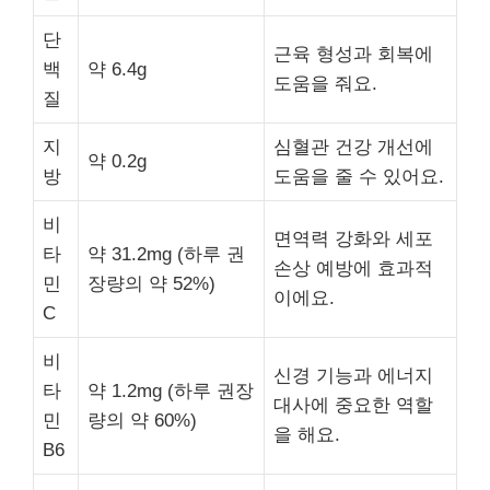
단
근육 형성과 회복에
백
약 6.4g
도움을 줘요.
질
지
심혈관 건강 개선에
약 0.2g
방
도움을 줄 수 있어요.
비
면역력 강화와 세포
타
약 31.2mg (하루 권
손상 예방에 효과적
민
장량의 약 52%)
이에요.
C
비
신경 기능과 에너지
타
약 1.2mg (하루 권장
대사에 중요한 역할
민
량의 약 60%)
을 해요.
B6