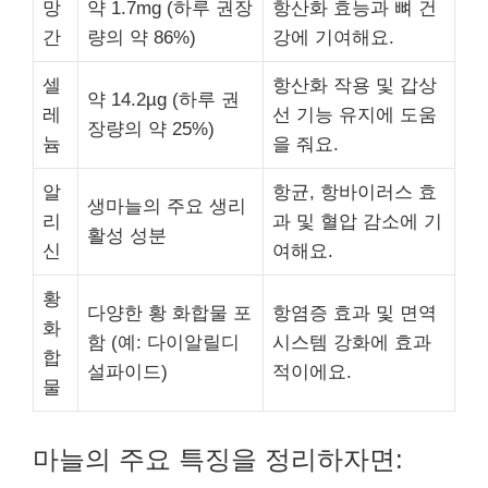
망
약 1.7mg (하루 권장
항산화 효능과 뼈 건
간
량의 약 86%)
강에 기여해요.
셀
항산화 작용 및 갑상
약 14.2µg (하루 권
레
선 기능 유지에 도움
장량의 약 25%)
늄
을 줘요.
알
항균, 항바이러스 효
생마늘의 주요 생리
리
과 및 혈압 감소에 기
활성 성분
신
여해요.
황
다양한 황 화합물 포
항염증 효과 및 면역
화
함 (예: 다이알릴디
시스템 강화에 효과
합
설파이드)
적이에요.
물
마늘의 주요 특징을 정리하자면: