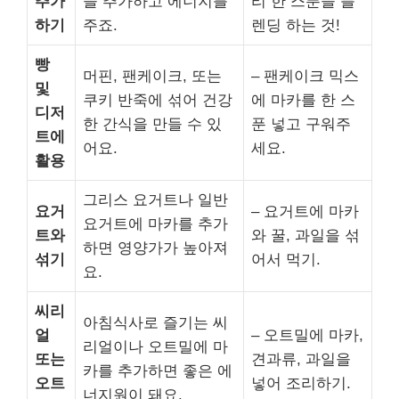
추가
을 추가하고 에너지를
리 한 스푼을 블
하기
주죠.
렌딩 하는 것!
빵
머핀, 팬케이크, 또는
– 팬케이크 믹스
및
쿠키 반죽에 섞어 건강
에 마카를 한 스
디저
한 간식을 만들 수 있
푼 넣고 구워주
트에
어요.
세요.
활용
그리스 요거트나 일반
요거
– 요거트에 마카
요거트에 마카를 추가
트와
와 꿀, 과일을 섞
하면 영양가가 높아져
섞기
어서 먹기.
요.
씨리
아침식사로 즐기는 씨
얼
– 오트밀에 마카,
리얼이나 오트밀에 마
또는
견과류, 과일을
카를 추가하면 좋은 에
오트
넣어 조리하기.
너지원이 돼요.