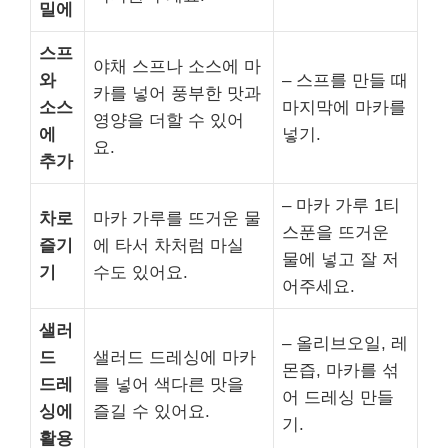
밀에
스프
야채 스프나 소스에 마
와
– 스프를 만들 때
카를 넣어 풍부한 맛과
소스
마지막에 마카를
영양을 더할 수 있어
에
넣기.
요.
추가
– 마카 가루 1티
차로
마카 가루를 뜨거운 물
스푼을 뜨거운
즐기
에 타서 차처럼 마실
물에 넣고 잘 저
기
수도 있어요.
어주세요.
샐러
– 올리브오일, 레
드
샐러드 드레싱에 마카
몬즙, 마카를 섞
드레
를 넣어 색다른 맛을
어 드레싱 만들
싱에
즐길 수 있어요.
기.
활용