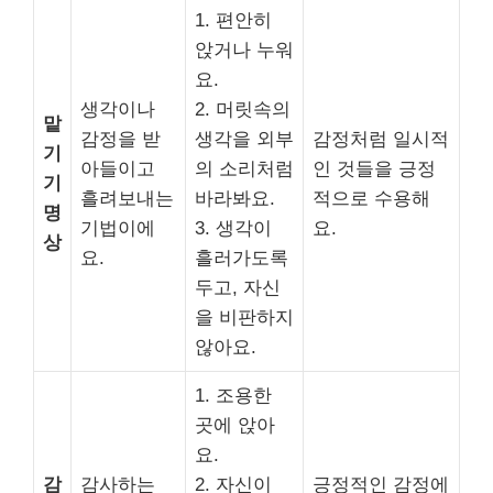
1. 편안히
앉거나 누워
요.
생각이나
2. 머릿속의
맡
감정을 받
생각을 외부
감정처럼 일시적
기
아들이고
의 소리처럼
인 것들을 긍정
기
흘려보내는
바라봐요.
적으로 수용해
명
기법이에
3. 생각이
요.
상
요.
흘러가도록
두고, 자신
을 비판하지
않아요.
1. 조용한
곳에 앉아
요.
감
감사하는
2. 자신이
긍정적인 감정에