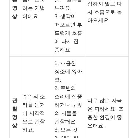
정하지 말고 다
명
하는 기법
느껴요.
시 호흡으로 돌
상
이에요.
3. 생각이
아오세요.
떠오르면 부
드럽게 호흡
에 다시 집
중해요.
1. 조용한
장소에 앉아
요.
2. 주변의
주위의 소
소리에 집중
관
너무 많은 자극
리를 듣거
하거나 눈앞
찰
은 피하세요. 조
나 시각적
의 사물을
명
용한 환경이 중
으로 관찰
관찰해요.
상
요해요.
해요.
3. 모든 것