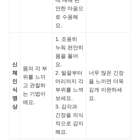
에 대해 편
안한 마음으
로 수용해
요.
1. 조용히
누워 편안히
몸을 풀어
신
요.
몸의 각 부
체
2. 발끝부터
너무 많은 긴장
위를 느끼
인
머리까지 각
을 느끼면 더욱
고 관찰하
식
부위를 느껴
깊게 이완하세
는 기법이
명
보세요.
요.
에요.
상
3. 감각과
긴장을 의식
적으로 감지
해요.