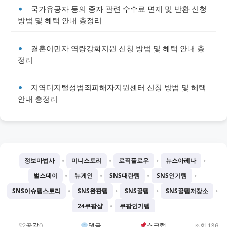
국가유공자 등의 종자 관련 수수료 면제 및 반환 신청
방법 및 혜택 안내 총정리
결혼이민자 역량강화지원 신청 방법 및 혜택 안내 총
정리
지역디지털성범죄피해자지원센터 신청 방법 및 혜택
안내 총정리
•
•
•
•
정보마법사
미니스토리
로직플로우
뉴스아레나
•
•
•
•
벌스데이
뉴게인
SNS대란템
SNS인기템
•
•
•
•
SNS이슈템스토리
SNS완판템
SNS꿀템
SNS꿀템저장소
•
24쿠팡샵
쿠팡인기템
©
2026
Chatgtmini 프로젝트
공감
댓글
스크랩
0
조회 136