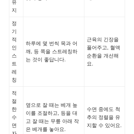
유
지
정
기
적
근육의 긴장을
하루에 몇 번씩 목과 어
인
풀어주고, 혈액
깨, 등 쪽을 스트레칭하
스
순환을 개선해
는 것이 좋답니다.
트
요.
레
칭
적
절
옆으로 잘 때는 베개 높
한
수면 중에도 척
이를 조절하고, 등을 대
수
추의 정렬을 유
고 잘 때는 무릎 아래 작
면
지할 수 있어요.
은 베개를 놓아요.
자