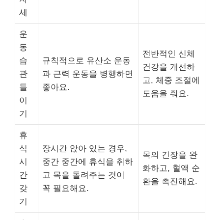
세
운
동
전반적인 신체
습
규칙적으로 유산소 운동
건강을 개선하
관
과 근력 운동을 병행하면
고, 체중 조절에
들
좋아요.
도움을 줘요.
이
기
휴
식
장시간 앉아 있는 경우,
목의 긴장을 완
시
중간 중간에 휴식을 취하
화하고, 혈액 순
간
고 목을 돌려주는 것이
환을 촉진해요.
갖
꼭 필요해요.
기