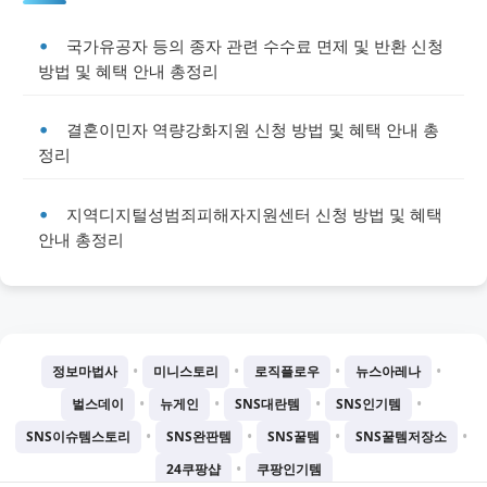
국가유공자 등의 종자 관련 수수료 면제 및 반환 신청
방법 및 혜택 안내 총정리
결혼이민자 역량강화지원 신청 방법 및 혜택 안내 총
정리
지역디지털성범죄피해자지원센터 신청 방법 및 혜택
안내 총정리
•
•
•
•
정보마법사
미니스토리
로직플로우
뉴스아레나
•
•
•
•
벌스데이
뉴게인
SNS대란템
SNS인기템
•
•
•
•
SNS이슈템스토리
SNS완판템
SNS꿀템
SNS꿀템저장소
•
24쿠팡샵
쿠팡인기템