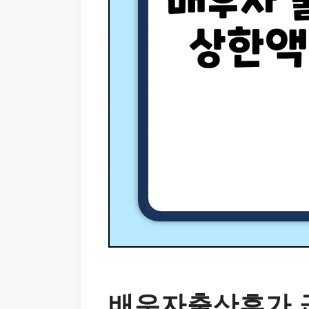
배우자출산휴가 급