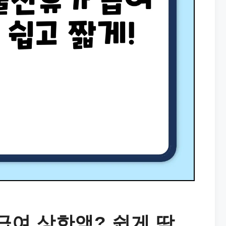
여 상한액? 쉽게 딱