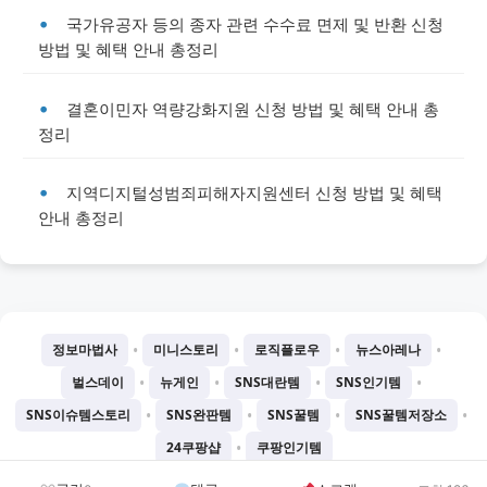
국가유공자 등의 종자 관련 수수료 면제 및 반환 신청
방법 및 혜택 안내 총정리
결혼이민자 역량강화지원 신청 방법 및 혜택 안내 총
정리
지역디지털성범죄피해자지원센터 신청 방법 및 혜택
안내 총정리
•
•
•
•
정보마법사
미니스토리
로직플로우
뉴스아레나
•
•
•
•
벌스데이
뉴게인
SNS대란템
SNS인기템
•
•
•
•
SNS이슈템스토리
SNS완판템
SNS꿀템
SNS꿀템저장소
•
24쿠팡샵
쿠팡인기템
©
2026
Chatgtmini 프로젝트