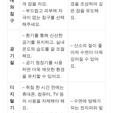
대
게 잠을 자요.
경을 조성하여 깊
와
– 부드럽고 피부에 자
은 잠을 유도해
침
극이 없는 침구를 선택
요.
구
해주세요.
– 환기를 통해 신선한
공기를 유지하고, 실내
– 산소의 질이 좋
공
온도와 습도를 잘 조절
아져 수면이 더욱
기
해요.
깊어질 수 있어
질
– 공기 청정기를 사용
요.
하면 더욱 깨끗한 환경
을 유지할 수 있어요.
디
– 취침 한 시간 전에는
지
휴대폰, 컴퓨터, TV 등
털
의 사용을 자제해야 해
– 수면에 방해가
기
요.
되는 전자파와 빛