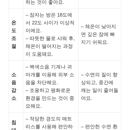
하는 것이 좋아요.
– 잠자는 방은 18도에
온
서 22도 사이가 이상적
– 체온이 낮아지
도
이에요.
면 깊은 잠에 빠
조
– 따뜻한 물로 샤워 후,
지기 쉬워요.
절
체온이 떨어지는 과정
이 도움돼요.
– 백색소음 기계나 귀
소
마개를 이용해 외부 소
– 수면의 질이 향
음
음을 차단해요.
상되고, 중간에
감
– 조용하고 평화로운
깨는 일이 줄어들
소
환경을 만드는 것이 중
어요.
요해요.
– 적당한 경도의 매트
침
리스를 사용해 편안하
– 편안한 수면 환