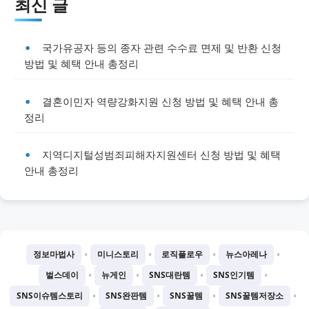
최신 글
국가유공자 등의 종자 관련 수수료 면제 및 반환 신청
방법 및 혜택 안내 총정리
결혼이민자 역량강화지원 신청 방법 및 혜택 안내 총
정리
지역디지털성범죄피해자지원센터 신청 방법 및 혜택
안내 총정리
•
•
•
•
정보마법사
미니스토리
로직플로우
뉴스아레나
•
•
•
•
벌스데이
뉴게인
SNS대란템
SNS인기템
•
•
•
•
SNS이슈템스토리
SNS완판템
SNS꿀템
SNS꿀템저장소