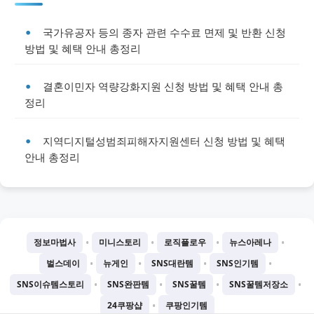
국가유공자 등의 종자 관련 수수료 면제 및 반환 신청
방법 및 혜택 안내 총정리
결혼이민자 역량강화지원 신청 방법 및 혜택 안내 총
정리
지역디지털성범죄피해자지원센터 신청 방법 및 혜택
안내 총정리
•
•
•
•
정보마법사
미니스토리
로직플로우
뉴스아레나
•
•
•
•
벌스데이
뉴게인
SNS대란템
SNS인기템
•
•
•
•
SNS이슈템스토리
SNS완판템
SNS꿀템
SNS꿀템저장소
•
24쿠팡샵
쿠팡인기템