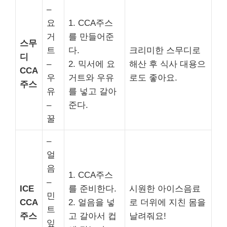
–
요
1. CCA주스
거
를 만들어준
스무
트
다.
크리미한 스무디로
디
–
2. 믹서에 요
해산 후 식사 대용으
CCA
우
거트와 우유
로도 좋아요.
주스
유
를 넣고 갈아
–
준다.
꿀
–
얼
음
1. CCA주스
–
ICE
를 준비한다.
시원한 아이스음료
민
CCA
2. 얼음을 넣
로 더위에 지친 몸을
트
주스
고 갈아서 컵
날려줘요!
잎