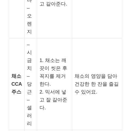
나
고 갈아준다.
–
오
렌
지
–
시
금
1. 채소는 깨
치
끗이 씻은 후
채소
–
꼭지를 제거
채소의 영양을 담아
CCA
당
한다.
건강한 한 잔을 즐길
주스
근
2. 믹서에 넣
수 있어요.
–
고 잘 갈아준
셀
다.
러
리