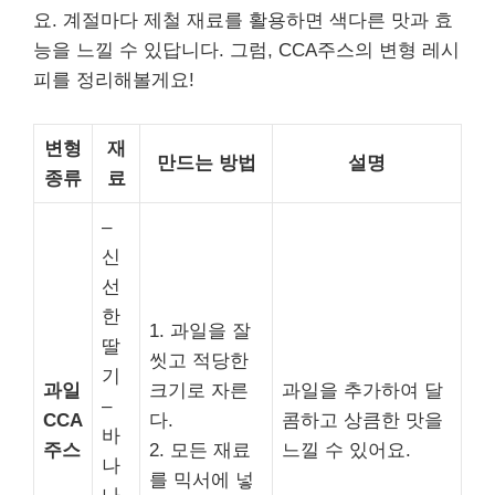
요. 계절마다 제철 재료를 활용하면 색다른 맛과 효
능을 느낄 수 있답니다. 그럼, CCA주스의 변형 레시
피를 정리해볼게요!
변형
재
만드는 방법
설명
종류
료
–
신
선
한
1. 과일을 잘
딸
씻고 적당한
기
과일
크기로 자른
과일을 추가하여 달
–
CCA
다.
콤하고 상큼한 맛을
바
주스
2. 모든 재료
느낄 수 있어요.
나
를 믹서에 넣