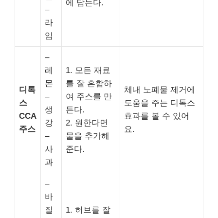
에 담는다.
–
라
임
–
레
1. 모든 재료
몬
를 잘 혼합하
디톡
체내 노폐물 제거에
–
여 주스를 만
스
도움을 주는 디톡스
생
든다.
CCA
효과를 볼 수 있어
강
2. 원한다면
주스
요.
–
물을 추가해
사
준다.
과
–
바
질
1. 허브를 잘