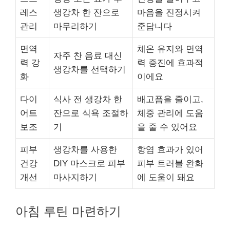
레스
생강차 한 잔으로
마음을 진정시켜
관리
마무리하기
준답니다
면역
체온 유지와 면역
자주 찬 음료 대신
력 강
력 증진에 효과적
생강차를 선택하기
화
이에요
다이
식사 전 생강차 한
배고픔을 줄이고,
어트
잔으로 식욕 조절하
체중 관리에 도움
보조
기
을 줄 수 있어요
피부
생강차를 사용한
항염 효과가 있어
건강
DIY 마스크로 피부
피부 트러블 완화
개선
마사지하기
에 도움이 돼요
아침 루틴 마련하기