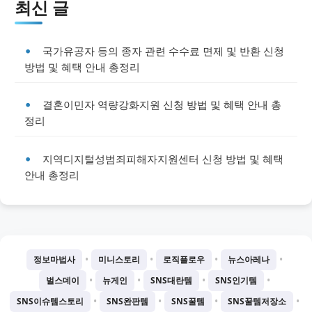
최신 글
국가유공자 등의 종자 관련 수수료 면제 및 반환 신청
방법 및 혜택 안내 총정리
결혼이민자 역량강화지원 신청 방법 및 혜택 안내 총
정리
지역디지털성범죄피해자지원센터 신청 방법 및 혜택
안내 총정리
•
•
•
•
정보마법사
미니스토리
로직플로우
뉴스아레나
•
•
•
•
벌스데이
뉴게인
SNS대란템
SNS인기템
•
•
•
•
SNS이슈템스토리
SNS완판템
SNS꿀템
SNS꿀템저장소