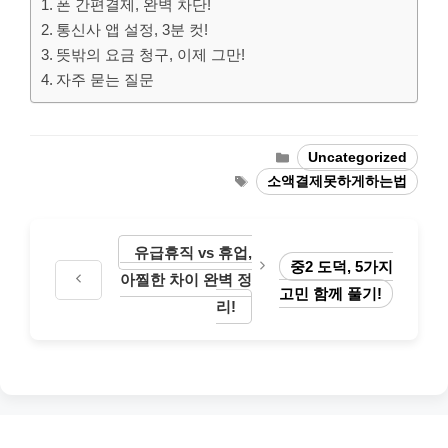
폰 간편결제, 완벽 차단!
통신사 앱 설정, 3분 컷!
뜻밖의 요금 청구, 이제 그만!
자주 묻는 질문
Categories
Uncategorized
Tags
소액결제못하게하는법
유급휴직 vs 휴업,
중2 도덕, 5가지
아찔한 차이 완벽 정
고민 함께 풀기!
리!