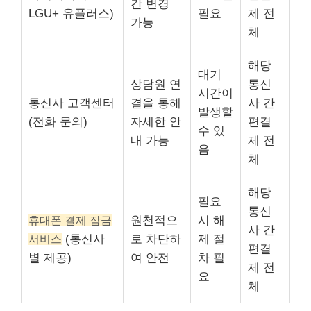
간 변경
LGU+ 유플러스)
필요
제 전
가능
체
해당
대기
상담원 연
통신
시간이
통신사 고객센터
결을 통해
사 간
발생할
(전화 문의)
자세한 안
편결
수 있
내 가능
제 전
음
체
해당
필요
통신
휴대폰 결제 잠금
원천적으
시 해
사 간
서비스
(통신사
로 차단하
제 절
편결
별 제공)
여 안전
차 필
제 전
요
체