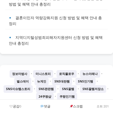
방법 및 혜택 안내 총정리
결혼이민자 역량강화지원 신청 방법 및 혜택 안내 총
정리
지역디지털성범죄피해자지원센터 신청 방법 및 혜택
안내 총정리
•
•
•
•
정보마법사
미니스토리
로직플로우
뉴스아레나
•
•
•
•
벌스데이
뉴게인
SNS대란템
SNS인기템
•
•
•
•
SNS이슈템스토리
SNS완판템
SNS꿀템
SNS꿀템저장소
•
24쿠팡샵
쿠팡인기템
©
2026
Chatgtmini 프로젝트
공감
댓글
스크랩
0
조회 201