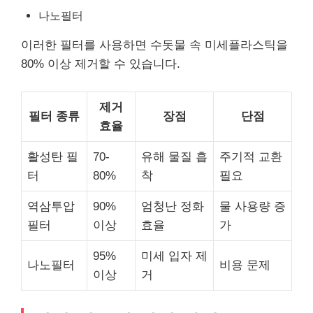
나노필터
이러한 필터를 사용하면 수돗물 속 미세플라스틱을
80% 이상 제거할 수 있습니다.
제거
필터 종류
장점
단점
효율
활성탄 필
70-
유해 물질 흡
주기적 교환
터
80%
착
필요
역삼투압
90%
엄청난 정화
물 사용량 증
필터
이상
효율
가
95%
미세 입자 제
나노필터
비용 문제
이상
거