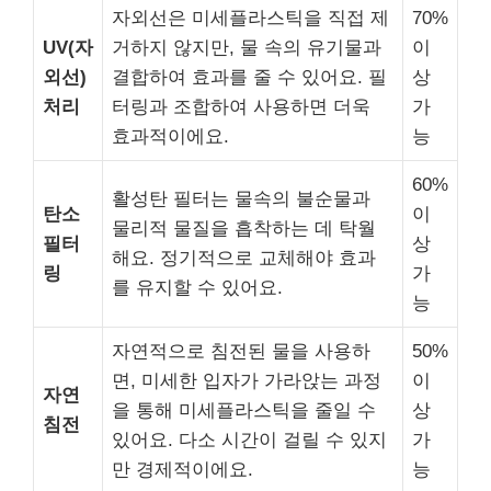
자외선은 미세플라스틱을 직접 제
70%
UV(자
거하지 않지만, 물 속의 유기물과
이
외선)
결합하여 효과를 줄 수 있어요. 필
상
처리
터링과 조합하여 사용하면 더욱
가
효과적이에요.
능
60%
활성탄 필터는 물속의 불순물과
탄소
이
물리적 물질을 흡착하는 데 탁월
필터
상
해요. 정기적으로 교체해야 효과
링
가
를 유지할 수 있어요.
능
자연적으로 침전된 물을 사용하
50%
면, 미세한 입자가 가라앉는 과정
이
자연
을 통해 미세플라스틱을 줄일 수
상
침전
있어요. 다소 시간이 걸릴 수 있지
가
만 경제적이에요.
능