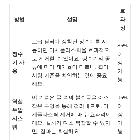
효
방법
설명
과
성
고급 필터가 장착된 정수기를 사
85%
용하면 미세플라스틱을 효과적으
정수
이
로 제거할 수 있어요. 정수기의 종
기 사
상
류에 따라 제거율이 다르니, 필터
용
가
시험 기준을 확인하는 것이 중요
능
해요.
이 기술은 물 속의 불순물을 아주
95%
역삼
작은 구멍을 통해 걸러내므로, 미
이
투압
세플라스틱 제거에 매우 효과적이
상
시스
에요. 설치가 다소 복잡할 수 있지
가
템
만, 결과는 확실해요.
능