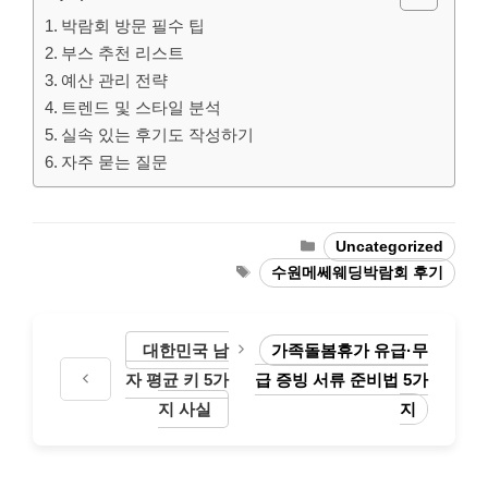
박람회 방문 필수 팁
부스 추천 리스트
예산 관리 전략
트렌드 및 스타일 분석
실속 있는 후기도 작성하기
자주 묻는 질문
Categories
Uncategorized
Tags
수원메쎄웨딩박람회 후기
대한민국 남
가족돌봄휴가 유급·무
자 평균 키 5가
급 증빙 서류 준비법 5가
지 사실
지