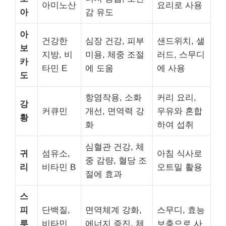
아미노산
요리로 사용
아
감 유도
아
건강한
심장 건강, 피부
샌드위치, 샐
보
지방, 비
미용, 체중 조절
러드, 스무디
카
타민 E
에 도움
에 사용
도
항염작용, 소화
커리 요리,
강
커큐민
개선, 면역력 강
우유와 혼합
황
화
하여 섭취
심혈관 건강, 체
귀
섬유소,
아침 식사로
중 감량, 혈당 조
리
비타민 B
오트밀 활용
절에 효과
스
피
단백질,
면역체계 강화,
스무디, 효능
루
비타민
에너지 증진, 체
보충으로 사