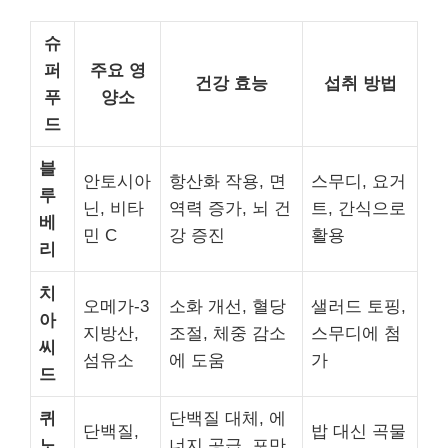
슈
퍼
주요 영
건강 효능
섭취 방법
푸
양소
드
블
안토시아
항산화 작용, 면
스무디, 요거
루
닌, 비타
역력 증가, 뇌 건
트, 간식으로
베
민 C
강 증진
활용
리
치
오메가-3
소화 개선, 혈당
샐러드 토핑,
아
지방산,
조절, 체중 감소
스무디에 첨
씨
섬유소
에 도움
가
드
퀴
단백질 대체, 에
단백질,
밥 대신 곡물
노
너지 공급, 포만