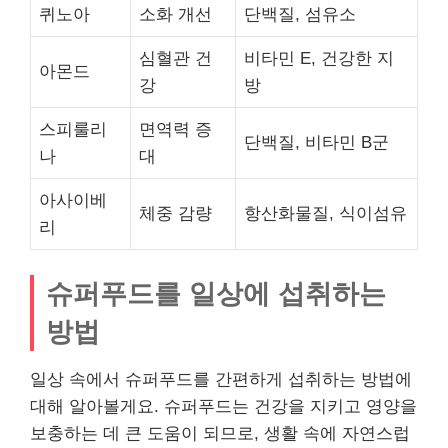
퀴노아
소화 개선
단백질, 섬유소
심혈관 건
비타민 E, 건강한 지
아몬드
강
방
스피룰리
면역력 증
단백질, 비타민 B군
나
대
아사이베
체중 감량
항산화물질, 식이섬유
리
슈퍼푸드를 일상에 섭취하는
방법
일상 속에서 슈퍼푸드를 간편하게 섭취하는 방법에
대해 알아볼게요. 슈퍼푸드는 건강을 지키고 영양을
보충하는 데 큰 도움이 되므로, 생활 속에 자연스럽