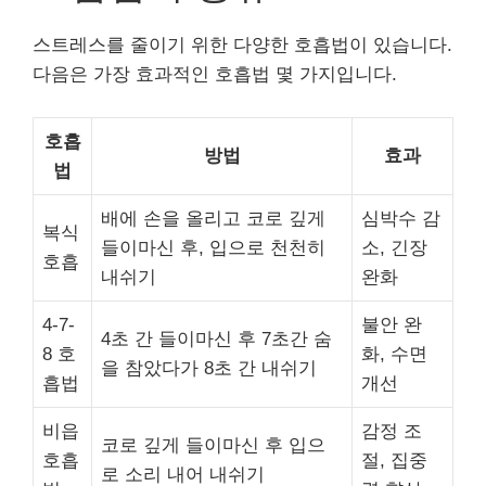
스트레스를 줄이기 위한 다양한 호흡법이 있습니다.
다음은 가장 효과적인 호흡법 몇 가지입니다.
호흡
방법
효과
법
배에 손을 올리고 코로 깊게
심박수 감
복식
들이마신 후, 입으로 천천히
소, 긴장
호흡
내쉬기
완화
4-7-
불안 완
4초 간 들이마신 후 7초간 숨
8 호
화, 수면
을 참았다가 8초 간 내쉬기
흡법
개선
비읍
감정 조
코로 깊게 들이마신 후 입으
호흡
절, 집중
로 소리 내어 내쉬기