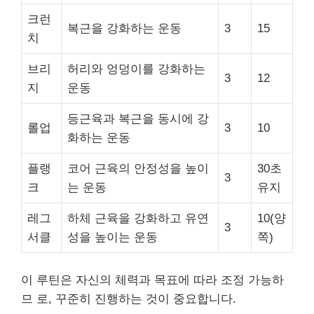
크런
복근을 강화하는 운동
3
15
치
브리
허리와 엉덩이를 강화하는
3
12
지
운동
등근육과 복근을 동시에 강
롤업
3
10
화하는 운동
플랭
코어 근육의 안정성을 높이
30초
3
크
는 운동
유지
레그
하체 근육을 강화하고 유연
10(양
3
서클
성을 높이는 운동
쪽)
이 루틴은 자신의 체력과 목표에 따라 조정 가능하
므 로, 꾸준히 진행하는 것이 중요합니다.