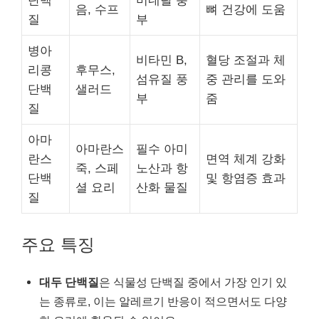
단백
미네랄 풍
음, 수프
뼈 건강에 도움
질
부
병아
비타민 B,
혈당 조절과 체
리콩
후무스,
섬유질 풍
중 관리를 도와
단백
샐러드
부
줌
질
아마
아마란스
필수 아미
란스
면역 체계 강화
죽, 스페
노산과 항
단백
및 항염증 효과
셜 요리
산화 물질
질
주요 특징
대두 단백질
은 식물성 단백질 중에서 가장 인기 있
는 종류로, 이는 알레르기 반응이 적으면서도 다양