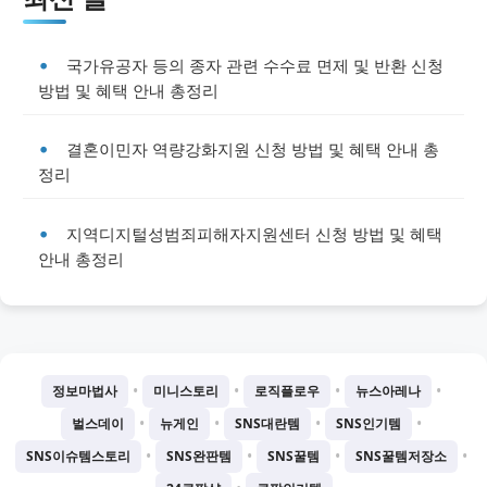
국가유공자 등의 종자 관련 수수료 면제 및 반환 신청
방법 및 혜택 안내 총정리
결혼이민자 역량강화지원 신청 방법 및 혜택 안내 총
정리
지역디지털성범죄피해자지원센터 신청 방법 및 혜택
안내 총정리
•
•
•
•
정보마법사
미니스토리
로직플로우
뉴스아레나
•
•
•
•
벌스데이
뉴게인
SNS대란템
SNS인기템
•
•
•
•
SNS이슈템스토리
SNS완판템
SNS꿀템
SNS꿀템저장소