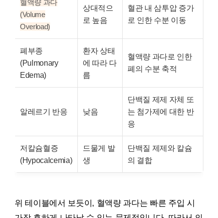
혈액량 과다
상대적으
혈관 내 삼투압 증가
(Volume
로 높음
로 인한 수분 이동
Overload)
폐부종
환자 상태
혈액량 과다로 인한
(Pulmonary
에 따라 다
폐의 수분 축적
Edema)
름
단백질 제제 자체 또
알레르기 반응
낮음
는 첨가제에 대한 반
응
저칼슘혈증
드물게 발
단백질 제제와 칼슘
(Hypocalcemia)
생
의 결합
위 테이블에서 보듯이, 혈액량 과다는 빠른 주입 시
가장 흔하게 나타날 수 있는 문제점입니다. 따라서 의