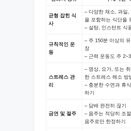
– 다양한 채소, 과일,
균형 잡힌 식
을 포함하는 식단을
사
– 설탕, 인스턴트 식
– 주 150분 이상의 
규칙적인 운
장
동
– 근력 운동도 주 2
– 명상, 요가, 또는 
스트레스 관
한 스트레스 해소 방
리
– 충분한 수면과 휴식
하기
– 담배 완전히 끊기
금연 및 절주
– 음주는 적당히 조
음주로만 한정하기