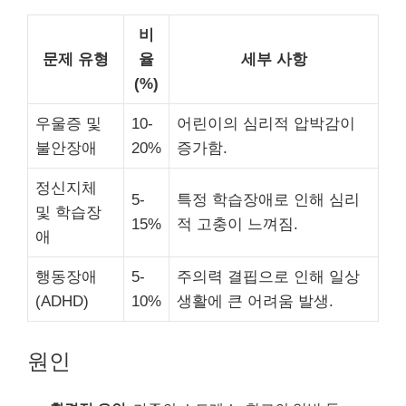
비
문제 유형
율
세부 사항
(%)
우울증 및
10-
어린이의 심리적 압박감이
불안장애
20%
증가함.
정신지체
5-
특정 학습장애로 인해 심리
및 학습장
15%
적 고충이 느껴짐.
애
행동장애
5-
주의력 결핍으로 인해 일상
(ADHD)
10%
생활에 큰 어려움 발생.
원인