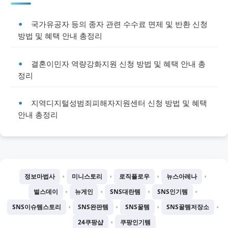
국가유공자 등의 종자 관련 수수료 면제 및 반환 신청
방법 및 혜택 안내 총정리
결혼이민자 역량강화지원 신청 방법 및 혜택 안내 총
정리
지역디지털성범죄피해자지원센터 신청 방법 및 혜택
안내 총정리
•
•
•
•
정보마법사
미니스토리
로직플로우
뉴스아레나
•
•
•
•
벌스데이
뉴게인
SNS대란템
SNS인기템
•
•
•
•
SNS이슈템스토리
SNS완판템
SNS꿀템
SNS꿀템저장소
•
24쿠팡샵
쿠팡인기템