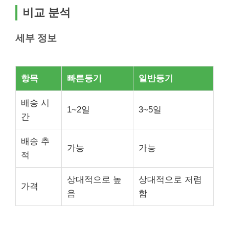
비교 분석
세부 정보
항목
빠른등기
일반등기
배송 시
1~2일
3~5일
간
배송 추
가능
가능
적
상대적으로 높
상대적으로 저렴
가격
음
함