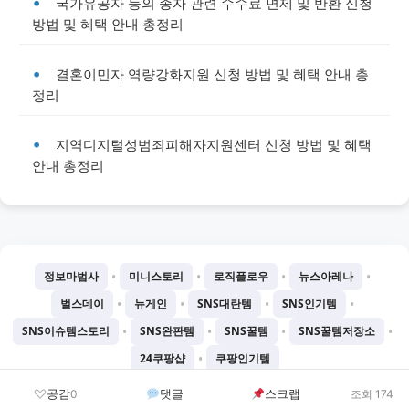
국가유공자 등의 종자 관련 수수료 면제 및 반환 신청
방법 및 혜택 안내 총정리
결혼이민자 역량강화지원 신청 방법 및 혜택 안내 총
정리
지역디지털성범죄피해자지원센터 신청 방법 및 혜택
안내 총정리
•
•
•
•
정보마법사
미니스토리
로직플로우
뉴스아레나
•
•
•
•
벌스데이
뉴게인
SNS대란템
SNS인기템
•
•
•
•
SNS이슈템스토리
SNS완판템
SNS꿀템
SNS꿀템저장소
•
24쿠팡샵
쿠팡인기템
©
2026
Chatgtmini 프로젝트
공감
댓글
스크랩
0
조회 174