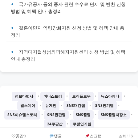
국가유공자 등의 종자 관련 수수료 면제 및 반환 신청
방법 및 혜택 안내 총정리
결혼이민자 역량강화지원 신청 방법 및 혜택 안내 총
정리
지역디지털성범죄피해자지원센터 신청 방법 및 혜택
안내 총정리
•
•
•
•
정보마법사
미니스토리
로직플로우
뉴스아레나
•
•
•
•
벌스데이
뉴게인
SNS대란템
SNS인기템
•
•
•
•
SNS이슈템스토리
SNS완판템
SNS꿀템
SNS꿀템저장소
•
24쿠팡샵
쿠팡인기템
©
2026
Chatgtmini 프로젝트
공감
댓글
스크랩
0
조회 116