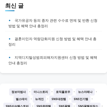
최신 글
국가유공자 등의 종자 관련 수수료 면제 및 반환 신청
방법 및 혜택 안내 총정리
결혼이민자 역량강화지원 신청 방법 및 혜택 안내 총
정리
지역디지털성범죄피해자지원센터 신청 방법 및 혜택
안내 총정리
•
•
•
•
정보마법사
미니스토리
로직플로우
뉴스아레나
•
•
•
•
벌스데이
뉴게인
SNS대란템
SNS인기템
•
•
•
•
SNS이슈템스토리
SNS완판템
SNS꿀템
SNS꿀템저장소