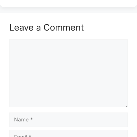
Leave a Comment
Comment
Name
Email