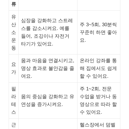
류
유
심장을 강화하고 스트레
산
주 3~5회, 30분씩
스를 감소시켜요. 예를
소
꾸준히 하면 좋아
들어, 조깅이나 자전거
운
요.
타기가 있어요.
동
몸과 마음을 연결시키고,
온라인 강좌를 통
요
명상 효과로 불안감을 줄
해 집에서도 쉽게
가
여요.
할 수 있어요.
필
주 1~2회, 전문
라
몸의 중심을 강화하고 유
수업을 받거나 동
테
연성을 증가시켜요.
영상으로 따라 할
스
수 있어요.
근
헬스장에서 덤벨