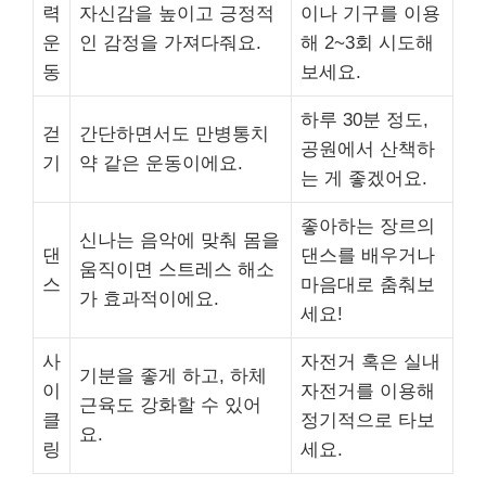
력
자신감을 높이고 긍정적
이나 기구를 이용
운
인 감정을 가져다줘요.
해 2~3회 시도해
동
보세요.
하루 30분 정도,
걷
간단하면서도 만병통치
공원에서 산책하
기
약 같은 운동이에요.
는 게 좋겠어요.
좋아하는 장르의
신나는 음악에 맞춰 몸을
댄
댄스를 배우거나
움직이면 스트레스 해소
스
마음대로 춤춰보
가 효과적이에요.
세요!
사
자전거 혹은 실내
기분을 좋게 하고, 하체
이
자전거를 이용해
근육도 강화할 수 있어
클
정기적으로 타보
요.
링
세요.