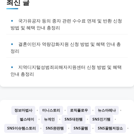
최신 글
국가유공자 등의 종자 관련 수수료 면제 및 반환 신청
방법 및 혜택 안내 총정리
결혼이민자 역량강화지원 신청 방법 및 혜택 안내 총
정리
지역디지털성범죄피해자지원센터 신청 방법 및 혜택
안내 총정리
•
•
•
•
정보마법사
미니스토리
로직플로우
뉴스아레나
•
•
•
•
벌스데이
뉴게인
SNS대란템
SNS인기템
•
•
•
•
SNS이슈템스토리
SNS완판템
SNS꿀템
SNS꿀템저장소