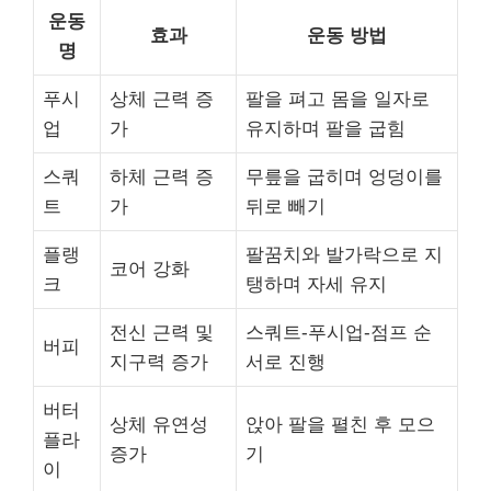
운동
효과
운동 방법
명
푸시
상체 근력 증
팔을 펴고 몸을 일자로
업
가
유지하며 팔을 굽힘
스쿼
하체 근력 증
무릎을 굽히며 엉덩이를
트
가
뒤로 빼기
플랭
팔꿈치와 발가락으로 지
코어 강화
크
탱하며 자세 유지
전신 근력 및
스쿼트-푸시업-점프 순
버피
지구력 증가
서로 진행
버터
상체 유연성
앉아 팔을 펼친 후 모으
플라
증가
기
이