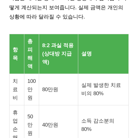
떻게 계산되는지 보여줍니다. 실제 금액은 개인의
상황에 따라 달라질 수 있습니다.
총
8:2 과실 적용
항
피
(상대방 지급
설명
목
해
액)
액
치
100
실제 발생한 치료
료
만
80만원
비의 80%
비
원
휴
50
업
소득 감소분의
만
40만원
손
80%
원
해