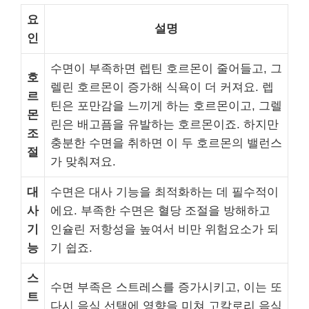
요
설명
인
수면이 부족하면 렙틴 호르몬이 줄어들고, 그
호
렐린 호르몬이 증가해 식욕이 더 커져요. 렙
르
틴은 포만감을 느끼게 하는 호르몬이고, 그렐
몬
린은 배고픔을 유발하는 호르몬이죠. 하지만
조
충분한 수면을 취하면 이 두 호르몬의 밸런스
절
가 맞춰져요.
대
수면은 대사 기능을 최적화하는 데 필수적이
사
에요. 부족한 수면은 혈당 조절을 방해하고
기
인슐린 저항성을 높여서 비만 위험요소가 되
능
기 쉽죠.
스
수면 부족은 스트레스를 증가시키고, 이는 또
트
다시 음식 선택에 영향을 미쳐 고칼로리 음식