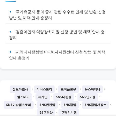
국가유공자 등의 종자 관련 수수료 면제 및 반환 신청
방법 및 혜택 안내 총정리
결혼이민자 역량강화지원 신청 방법 및 혜택 안내 총
정리
지역디지털성범죄피해자지원센터 신청 방법 및 혜택
안내 총정리
•
•
•
•
정보마법사
미니스토리
로직플로우
뉴스아레나
•
•
•
•
벌스데이
뉴게인
SNS대란템
SNS인기템
•
•
•
•
SNS이슈템스토리
SNS완판템
SNS꿀템
SNS꿀템저장소
•
24쿠팡샵
쿠팡인기템