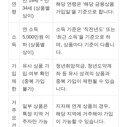
만 19세 ~ 만
연
해당 연령은 ‘해당 금융상품
34세 (상품별
령
가입일’을 기준으로 합니다.
상이)
연 소득
소득 기준은 ‘직전년도’ 또는
소
5,000만원 이
‘최근 소득’을 기준으로 하
득
하 (상품별
며, 상품마다 기준이 다릅니
상이)
다.
가
유사 상품 가
청년희망적금, 청년도약계
입
입 여부 확인
좌 등 유사 성격의 상품과
제
(중복 가입
중복 가입이 제한될 수 있습
한
불가)
니다.
거
일부 상품은
지자체 연계 상품의 경우,
주
특정 지역 거
해당 지역에 거주해야 가입
요
주자만 가능
이 가능할 수 있습니다.
건