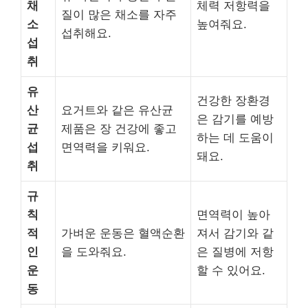
채
체력 저항력을
질이 많은 채소를 자주
소
높여줘요.
섭취해요.
섭
취
유
건강한 장환경
산
요거트와 같은 유산균
은 감기를 예방
균
제품은 장 건강에 좋고
하는 데 도움이
섭
면역력을 키워요.
돼요.
취
규
칙
면역력이 높아
적
가벼운 운동은 혈액순환
져서 감기와 같
인
을 도와줘요.
은 질병에 저항
운
할 수 있어요.
동