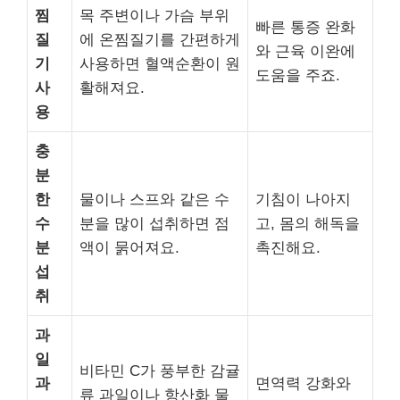
찜
목 주변이나 가슴 부위
빠른 통증 완화
질
에 온찜질기를 간편하게
와 근육 이완에
기
사용하면 혈액순환이 원
도움을 주죠.
사
활해져요.
용
충
분
한
물이나 스프와 같은 수
기침이 나아지
수
분을 많이 섭취하면 점
고, 몸의 해독을
분
액이 묽어져요.
촉진해요.
섭
취
과
일
비타민 C가 풍부한 감귤
과
면역력 강화와
류 과일이나 항산화 물