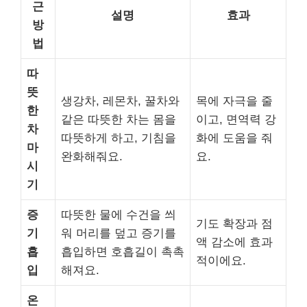
근
설명
효과
방
법
따
뜻
생강차, 레몬차, 꿀차와
목에 자극을 줄
한
같은 따뜻한 차는 몸을
이고, 면역력 강
차
따뜻하게 하고, 기침을
화에 도움을 줘
마
완화해줘요.
요.
시
기
증
따뜻한 물에 수건을 씌
기도 확장과 점
기
워 머리를 덮고 증기를
액 감소에 효과
흡
흡입하면 호흡길이 촉촉
적이에요.
입
해져요.
온